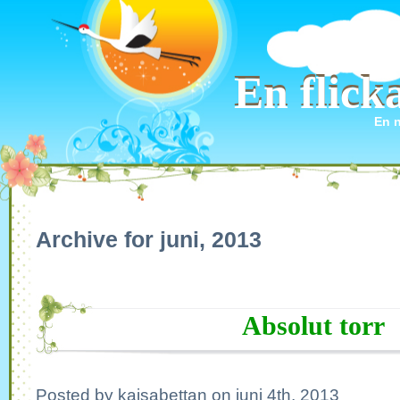
En flic
En flic
En n
Archive for juni, 2013
Absolut torr
Posted by kajsabettan on juni 4th, 2013