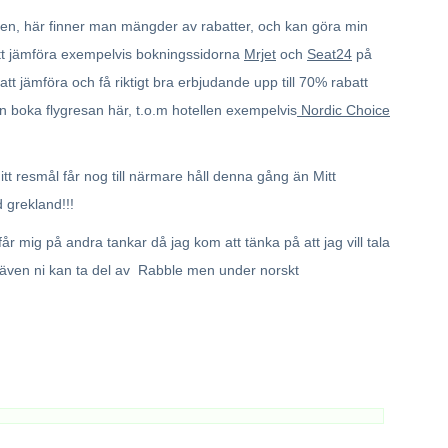
en, här finner man mängder av rabatter, och kan göra min
tt jämföra exempelvis bokningssidorna
Mrjet
och
Seat24
på
tt jämföra och få riktigt bra erbjudande upp till 70% rabatt
an boka flygresan här, t.o.m hotellen exempelvis
Nordic Choice
tt resmål får nog till närmare håll denna gång än Mitt
d grekland!!!
år mig på andra tankar då jag kom att tänka på att jag vill tala
 även ni kan ta del av Rabble men under norskt