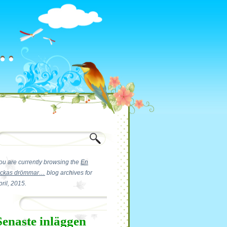
r…
r…
ou are currently browsing the
En
lickas drömmar…
blog archives for
pril, 2015.
Senaste inläggen