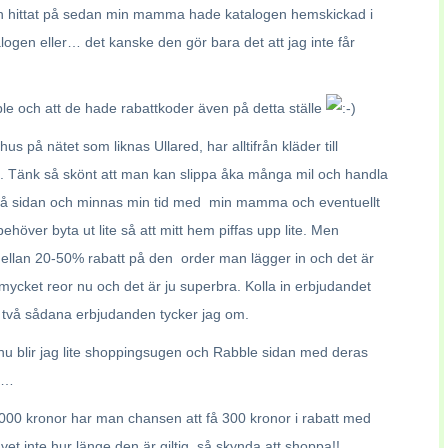
 och hittat på sedan min mamma hade katalogen hemskickad i
logen eller… det kanske den gör bara det att jag inte får
e och att de hade rabattkoder även på detta ställe
us på nätet som liknas Ullared, har alltifrån kläder till
. Tänk så skönt att man kan slippa åka många mil och handla
in på sidan och minnas min tid med min mamma och eventuellt
behöver byta ut lite så att mitt hem piffas upp lite. Men
ellan 20-50% rabatt på den order man lägger in och det är
är mycket reor nu och det är ju superbra. Kolla in erbjudandet
r två sådana erbjudanden tycker jag om.
 nu blir jag lite shoppingsugen och Rabble sidan med deras
e……
00 kronor har man chansen att få 300 kronor i rabatt med
et inte hur länge den är giltig, så skynda att shoppa!!