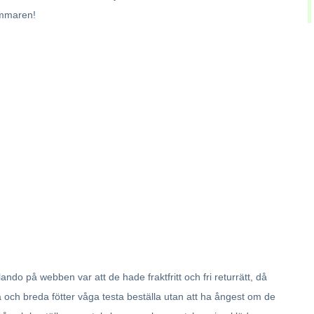
sommaren!
do på webben var att de hade fraktfritt och fri returrätt, då
a och breda fötter våga testa beställa utan att ha ångest om de