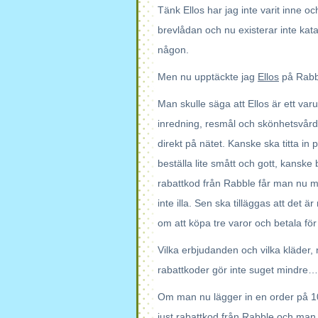
Tänk Ellos har jag inte varit inne
brevlådan och nu existerar inte kata
någon.
Men nu upptäckte jag
Ellos
på Rabbl
Man skulle säga att Ellos är ett varuh
inredning, resmål och skönhetsvård
direkt på nätet. Kanske ska titta 
beställa lite smått och gott, kanske 
rabattkod från Rabble får man nu m
inte illa. Sen ska tilläggas att det 
om att köpa tre varor och betala fö
Vilka erbjudanden och vilka kläder,
rabattkoder gör inte suget mindr
Om man nu lägger in en order på 10
just rabattkod från Rabble och man v