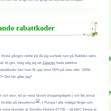
ando rabattkoder
ör första gången stötte på då jag surfade runt på Rabbles sidor,
r tid ges. Idag såg jag att
Zalando
hade jättebra
 rabattkoder kan man få upp emot 50% på rean eller 200kr
!! Det här gillar jag!!
 och skor, ett av mina favorit shoppingobjekt ( och lite annat
förstås på skosidorna
Pumps i alla möjliga färger och
av mina favoriter är Dorothy Perkins ETTIE – så blå!!! Dessa är