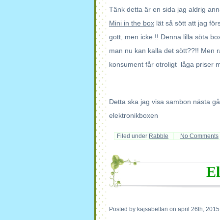
Tänk detta är en sida jag aldrig an
Mini in the box
lät så sött att jag fö
gott, men icke !! Denna lilla söta bo
man nu kan kalla det sött??!! Men r
konsument får otroligt låga priser m
Detta ska jag visa sambon nästa gång
elektronikboxen
Filed under
Rabble
No Comments
El
Posted by kajsabettan on april 26th, 2015