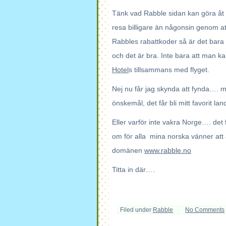
Tänk vad Rabble sidan kan göra åt 
resa billigare än någonsin genom a
Rabbles rabattkoder så är det bara a
och det är bra. Inte bara att man k
Hotel
s tillsammans med flyget.
Nej nu får jag skynda att fynda…. mi
önskemål, det får bli mitt favorit lan
Eller varför inte vakra Norge…. det f
om för alla mina norska vänner att
domänen
www.rabble.no
Titta in där….
Filed under
Rabble
No Comments