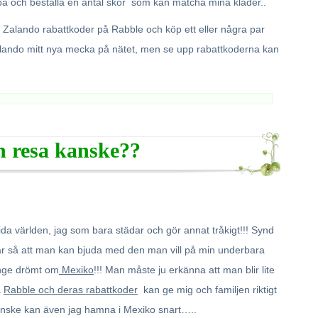
å och beställa en antal skor som kan matcha mina kläder..
Zalando rabattkoder på Rabble och köp ett eller några par
alando mitt nya mecka på nätet, men se upp rabattkoderna kan
 resa kanske??
vida världen, jag som bara städar och gör annat tråkigt!!! Synd
ar så att man kan bjuda med den man vill på min underbara
änge drömt om
Mexiko
!!! Man måste ju erkänna att man blir lite
å
Rabble och deras rabattkoder
kan ge mig och familjen riktigt
 kanske kan även jag hamna i Mexiko snart…..